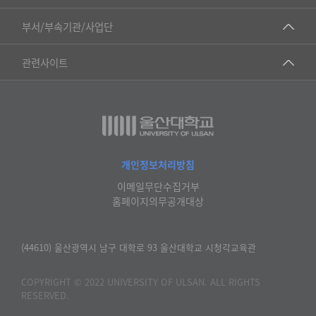
력
▷국어국문학부
공동기기센터
부서/부속기관/사업단
▷영어영문학과
공학교육혁신센터
건강가정지원센터
관련사이트
▷일본어·일본학과
과학영재교육원
교수협의회
▷중국어·중국학과
교무처교직팀
구내(경남)은행
▷프랑스어·프랑스학과
국어문화원
노동조합
▷스페인·중남미학과
국제교류처
생명윤리위원회
개인정보처리방침
▷역사·문화학과
기초과학연구소
이메일무단수집거부
온라인 기술거래 플랫폼
▷철학·상담학과
홈페이지의무공개대상
물리BK 미래혁신응집물질물리인재교육연구단
울산대신문
■사회과학대학
메이커스페이스
울산대학교 총동문회
(44610) 울산광역시 남구 대학로 93 울산대학교 시청각교육관
▷사회과학부
미래기술혁신융합형인재양성센터
울산대학교병원
ㆍ경제학전공
COPYRIGHT © 2022 UNIVERSITY OF ULSAN. ALL RIGHTS
반구대암각화유적보존연구소
RESERVED.
캠퍼스안전관리
ㆍ행정학전공