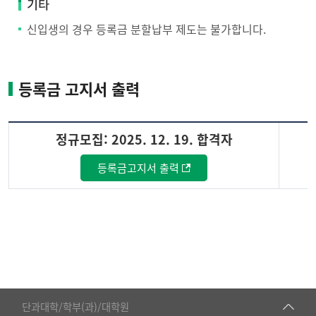
기타
신입생의 경우 등록금 분할납부 제도는 불가합니다.
등록금 고지서 출력
정규모집: 2025. 12. 19. 합격자
등록금고지서 출력
등
록
금
고
지
서
■인문대학
출
단과대학/학부(과)/대학원