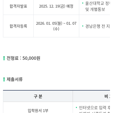
울산대학교 정책
합격자발표
2025. 12. 19(금) 예정
및 개별통보
2026. 01. 05(월) ~ 01. 07
경남은행 전 지
합격자등록
(수)
정
책
대
전형료 : 50,000원
학
원
석
사
제출서류
과
정
구 분
비 고
모
집
인터넷으로 입력 후 
요
입학원서 1부