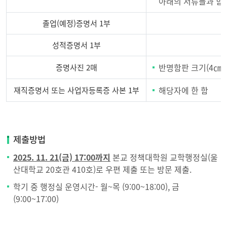
아래의 서류들과 함
강
졸업(예정)증명서 1부
성적증명서 1부
반명함판 크기(4㎝×
증명사진 2매
해당자에 한 함
재직증명서 또는 사업자등록증 사본 1부
정
책
대
제출방법
학
2025. 11. 21(금) 17:00까지
본교 정책대학원 교학행정실(울
원
산대학교 20호관 410호)로 우편 제출 또는 방문 제출.
석
사
학기 중 행정실 운영시간- 월~목 (9:00~18:00), 금
과
(9:00~17:00)
정
제