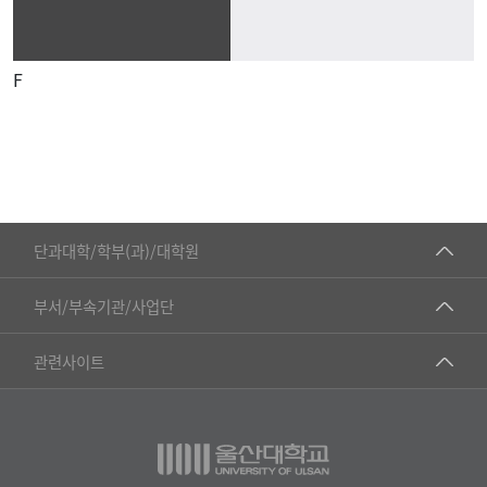
F
■인문대학
단과대학/학부(과)/대학원
▷국어국문학부
공동기기센터
부서/부속기관/사업단
▷영어영문학과
공학교육혁신센터
건강가정지원센터
관련사이트
▷일본어·일본학과
과학영재교육원
교수협의회
▷중국어·중국학과
교무처교직팀
구내(경남)은행
▷프랑스어·프랑스학과
국어문화원
노동조합