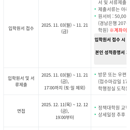
서 및 서류제출
제출서류는 아래
원서비 : 50,00
(경남은행 207-0
2025. 11. 03(월) ~ 11. 21
입학원서 접수
학원)
※계좌이체
(금)
입학원서 접수 시 
본인 성적증명서 
방문 또는 우편
2025. 11. 03(월) ~ 11. 21
입학원서 및 서
(접수마감일 17
(금),
류제출
17:00까지 (토·일 제외)
학행정실 도착분
2025. 12. 11(목) ~ 12. 12
정책대학원 교학행
면접
(금),
상세일정 추후 
19:00부터